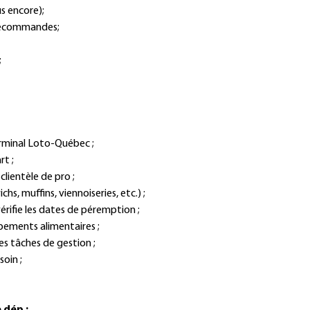
us encore);
 recommandes;
;
erminal Loto-Québec ;
rt ;
 clientèle de pro ;
hs, muffins, viennoiseries, etc.) ;
vérifie les dates de péremption ;
ipements alimentaires ;
es tâches de gestion ;
soin ;