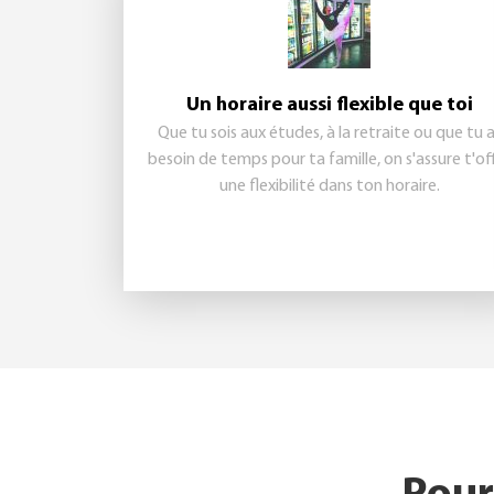
Un horaire aussi flexible que toi
Que tu sois aux études, à la retraite ou que tu 
besoin de temps pour ta famille, on s'assure t'off
une flexibilité dans ton horaire.