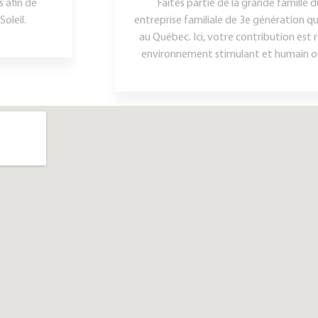
 afin de
Faites partie de la grande famille 
oleil.
entreprise familiale de 3e génération q
au Québec. Ici, votre contribution est 
environnement stimulant et humain où 