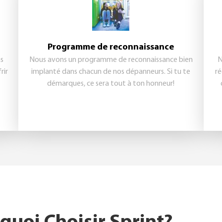
Programme de reconnaissance
as
Nous avons un programme de reconnaissance bien
N
rir
implanté dans chacun de nos dépanneurs. Si tu te
ré
démarques, ce sera tout à ton honneur!