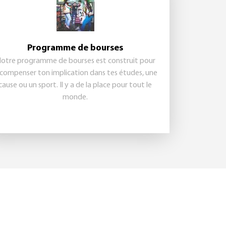
Programme de bourses
otre programme de bourses est construit pour
compenser ton implication dans tes études, une
cause ou un sport. Il y a de la place pour tout le
monde.