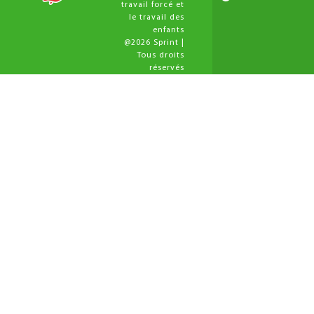
travail forcé et
le travail des
enfants
@2026 Sprint |
Tous droits
réservés