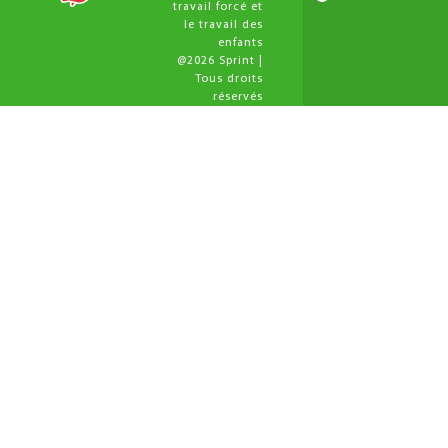
travail forcé et
le travail des
enfants
@2026 Sprint |
Tous droits
réservés